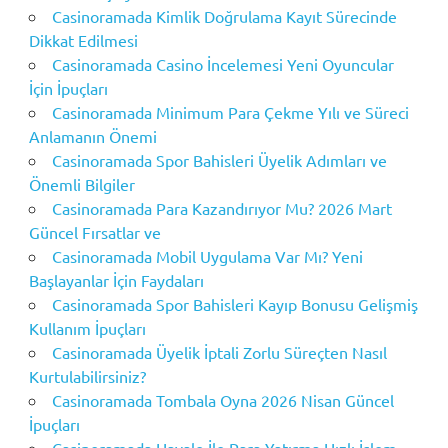
Casinoramada Kimlik Doğrulama Kayıt Sürecinde
Dikkat Edilmesi
Casinoramada Casino İncelemesi Yeni Oyuncular
İçin İpuçları
Casinoramada Minimum Para Çekme Yılı ve Süreci
Anlamanın Önemi
Casinoramada Spor Bahisleri Üyelik Adımları ve
Önemli Bilgiler
Casinoramada Para Kazandırıyor Mu? 2026 Mart
Güncel Fırsatlar ve
Casinoramada Mobil Uygulama Var Mı? Yeni
Başlayanlar İçin Faydaları
Casinoramada Spor Bahisleri Kayıp Bonusu Gelişmiş
Kullanım İpuçları
Casinoramada Üyelik İptali Zorlu Süreçten Nasıl
Kurtulabilirsiniz?
Casinoramada Tombala Oyna 2026 Nisan Güncel
İpuçları