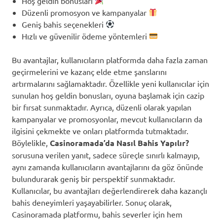
Hoş geldin bonusları
Düzenli promosyon ve kampanyalar
Geniş bahis seçenekleri
Hızlı ve güvenilir ödeme yöntemleri
Bu avantajlar, kullanıcıların platformda daha fazla zaman
geçirmelerini ve kazanç elde etme şanslarını
artırmalarını sağlamaktadır. Özellikle yeni kullanıcılar için
sunulan hoş geldin bonusları, oyuna başlamak için cazip
bir fırsat sunmaktadır. Ayrıca, düzenli olarak yapılan
kampanyalar ve promosyonlar, mevcut kullanıcıların da
ilgisini çekmekte ve onları platformda tutmaktadır.
Böylelikle,
Casinoramada’da Nasıl Bahis Yapılır?
sorusuna verilen yanıt, sadece süreçle sınırlı kalmayıp,
aynı zamanda kullanıcıların avantajlarını da göz önünde
bulundurarak geniş bir perspektif sunmaktadır.
Kullanıcılar, bu avantajları değerlendirerek daha kazançlı
bahis deneyimleri yaşayabilirler. Sonuç olarak,
Casinoramada platformu, bahis severler için hem