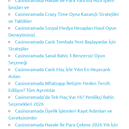
Casinoramada Havale İle Para Yatırma Hızlı İşlem
İpuçları ve
Casinoramada Crazy Time Oyna Kazançlı Stratejiler
ve Taktikler
Casinoramada Sosyal Medya Hesapları Nasıl Oyun
Deneyiminizi
Casinoramada Canlı Tombala Yeni Başlayanlar İçin
Stratejiler
Casinoramada Sanal Bahis 3 Benzersiz Oyun
Seçeneği
Casinoramada Canlı Maç İzle Yılın En Heyecanlı
Anları
Casinoramada Whatsapp İletişim Neden Tercih
Ediliyor? Tüm Ayrıntılar
Casinoramada’da Tek Maç Var Mı? Yenilikçi Bahis
Seçenekleri 2026
Casinoramada Üyelik İşlemleri Kayıt Adımları ve
Gereksinimler
Casinoramada Havale İle Para Çekme 2026 Yılı İçin