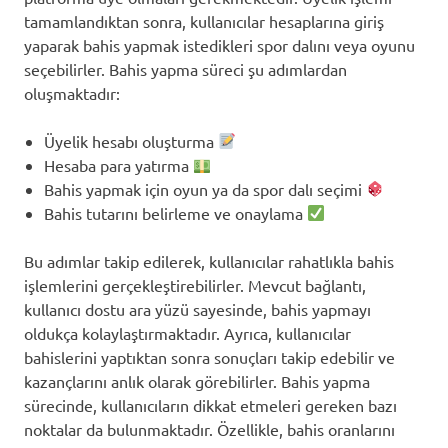
tamamlandıktan sonra, kullanıcılar hesaplarına giriş
yaparak bahis yapmak istedikleri spor dalını veya oyunu
seçebilirler. Bahis yapma süreci şu adımlardan
oluşmaktadır:
Üyelik hesabı oluşturma
Hesaba para yatırma
Bahis yapmak için oyun ya da spor dalı seçimi
Bahis tutarını belirleme ve onaylama
Bu adımlar takip edilerek, kullanıcılar rahatlıkla bahis
işlemlerini gerçekleştirebilirler. Mevcut bağlantı,
kullanıcı dostu ara yüzü sayesinde, bahis yapmayı
oldukça kolaylaştırmaktadır. Ayrıca, kullanıcılar
bahislerini yaptıktan sonra sonuçları takip edebilir ve
kazançlarını anlık olarak görebilirler. Bahis yapma
sürecinde, kullanıcıların dikkat etmeleri gereken bazı
noktalar da bulunmaktadır. Özellikle, bahis oranlarını