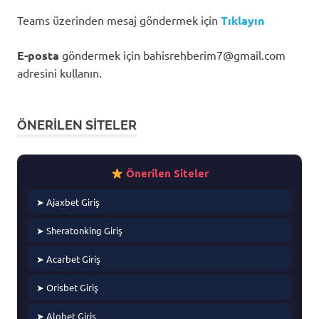
Teams üzerinden mesaj göndermek için
Tıklayın
E-posta
göndermek için
bahisrehberim7@gmail.com
adresini kullanın.
ÖNERILEN SITELER
Önerilen Siteler
➤ Ajaxbet Giriş
➤ Sheratonking Giriş
➤ Acarbet Giriş
➤ Orisbet Giriş
➤ Alobet Giriş