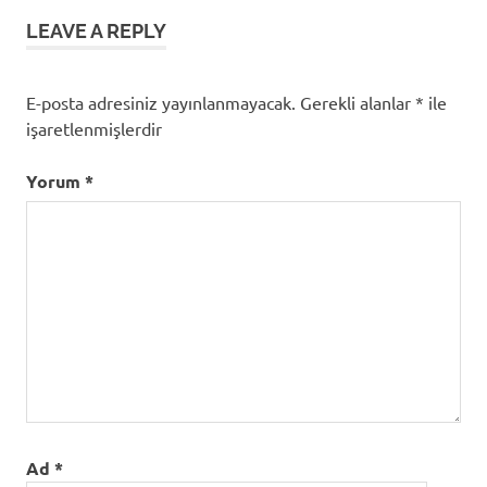
LEAVE A REPLY
E-posta adresiniz yayınlanmayacak.
Gerekli alanlar
*
ile
işaretlenmişlerdir
Yorum
*
Ad
*