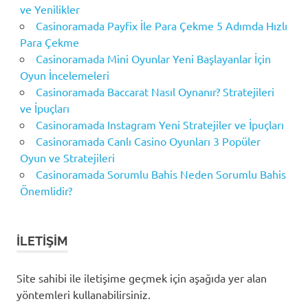
ve Yenilikler
Casinoramada Payfix İle Para Çekme 5 Adımda Hızlı
Para Çekme
Casinoramada Mini Oyunlar Yeni Başlayanlar İçin
Oyun İncelemeleri
Casinoramada Baccarat Nasıl Oynanır? Stratejileri
ve İpuçları
Casinoramada Instagram Yeni Stratejiler ve İpuçları
Casinoramada Canlı Casino Oyunları 3 Popüler
Oyun ve Stratejileri
Casinoramada Sorumlu Bahis Neden Sorumlu Bahis
Önemlidir?
İLETIŞIM
Site sahibi ile iletişime geçmek için aşağıda yer alan
yöntemleri kullanabilirsiniz.