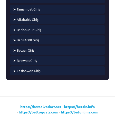
➤ Tamambet Giriş
➤ Alfabahis Giriş
➤ Bahisbudur Giriş
➤ Bahis1000 Giriş
➤ Betgar Giriş
➤ Beinwon Giriş
➤ Casinowon Giriş
https://betsalvadorr.net
-
https://betsin.info
-
https://bettogoalz.com
-
https://betunlims.com