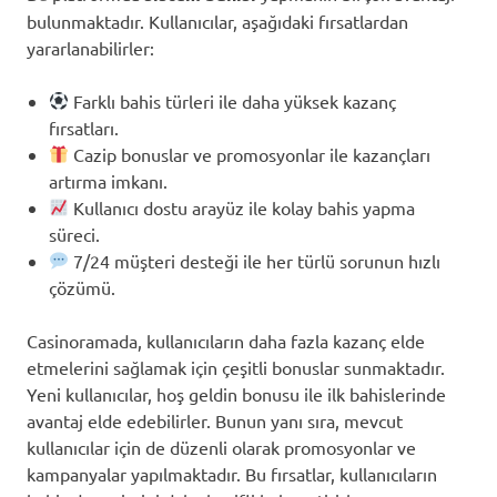
bulunmaktadır. Kullanıcılar, aşağıdaki fırsatlardan
yararlanabilirler:
Farklı bahis türleri ile daha yüksek kazanç
fırsatları.
Cazip bonuslar ve promosyonlar ile kazançları
artırma imkanı.
Kullanıcı dostu arayüz ile kolay bahis yapma
süreci.
7/24 müşteri desteği ile her türlü sorunun hızlı
çözümü.
Casinoramada, kullanıcıların daha fazla kazanç elde
etmelerini sağlamak için çeşitli bonuslar sunmaktadır.
Yeni kullanıcılar, hoş geldin bonusu ile ilk bahislerinde
avantaj elde edebilirler. Bunun yanı sıra, mevcut
kullanıcılar için de düzenli olarak promosyonlar ve
kampanyalar yapılmaktadır. Bu fırsatlar, kullanıcıların