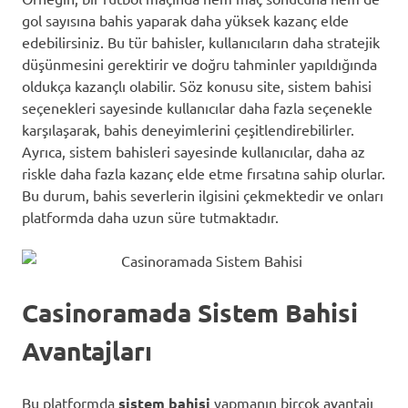
gol sayısına bahis yaparak daha yüksek kazanç elde
edebilirsiniz. Bu tür bahisler, kullanıcıların daha stratejik
düşünmesini gerektirir ve doğru tahminler yapıldığında
oldukça kazançlı olabilir. Söz konusu site, sistem bahisi
seçenekleri sayesinde kullanıcılar daha fazla seçenekle
karşılaşarak, bahis deneyimlerini çeşitlendirebilirler.
Ayrıca, sistem bahisleri sayesinde kullanıcılar, daha az
riskle daha fazla kazanç elde etme fırsatına sahip olurlar.
Bu durum, bahis severlerin ilgisini çekmektedir ve onları
platformda daha uzun süre tutmaktadır.
Casinoramada Sistem Bahisi
Avantajları
Bu platformda
sistem bahisi
yapmanın birçok avantajı