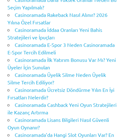
Seçim Yapılmalı?
Casinoramada Rakeback Nasıl Alınır? 2026
Yılına Özel Fırsatlar
Casinoramada İddaa Oranları Yeni Bahis
Stratejileri ve İpuçları
Casinoramada E-Spor 3 Neden Casinoramada
E-Spor Tercih Edilmeli
Casinoramada İlk Yatırım Bonusu Var Mı? Yeni
Üyeler İçin Sunulan
Casinoramada Üyelik Silme Neden Üyelik
Silme Tercih Ediliyor?
Casinoramada Ücretsiz Döndürme Yılın En İyi
Fırsatları Nelerdir?
Casinoramada Cashback Yeni Oyun Stratejileri
ile Kazanç Artırma
Casinoramada Lisans Bilgileri Nasıl Güvenli
Oyun Oynanır?
Casinoramada’da Hangi Slot Oyunları Var? En