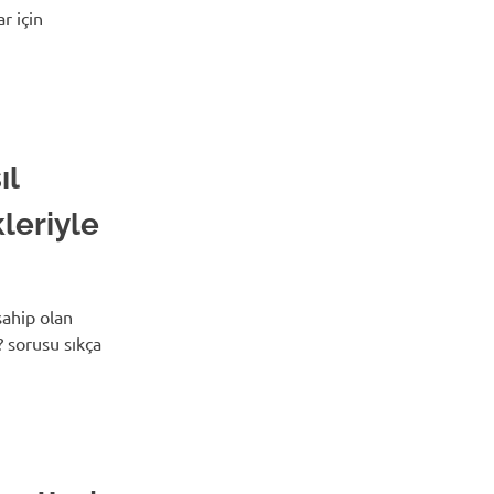
r için
ıl
leriyle
sahip olan
 sorusu sıkça