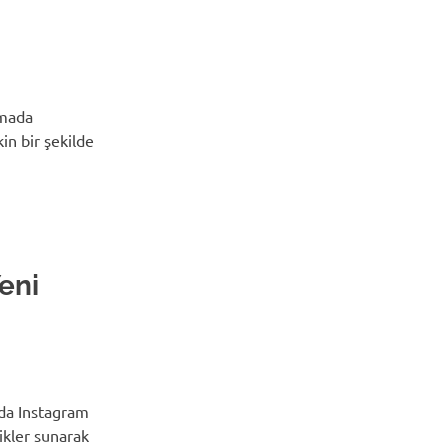
amada
kin bir şekilde
eni
ada Instagram
rikler sunarak