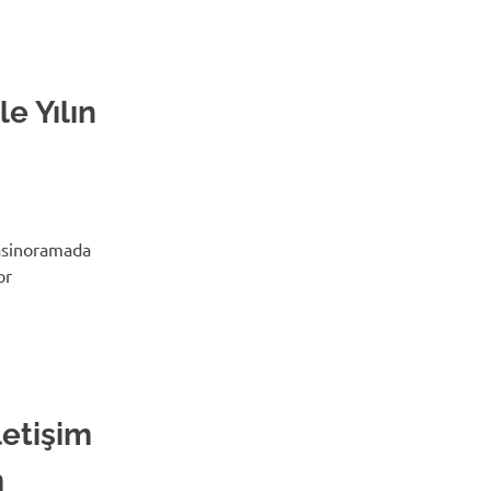
e Yılın
Casinoramada
or
etişim
m