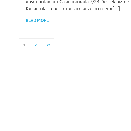
unsurlardan biri Casinoramada 7/24 Destek hizmetl
Kullanıcıların her türlü sorusu ve problemi[…]
READ MORE
Yazı
NEXT
1
2
»
POSTS
sayfalaması