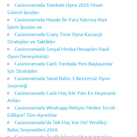
Casinoramada Tombala Oyna 2026 Nisan
Güncel İpuçları
Casinoramada Havale İle Para Yatırma Hızlı
İşlem İpuçları ve
Casinoramada Crazy Time Oyna Kazançlı
Stratejiler ve Taktikler
Casinoramada Sosyal Medya Hesapları Nasıl
Oyun Deneyiminizi
Casinoramada Canlı Tombala Yeni Başlayanlar
İçin Stratejiler
Casinoramada Sanal Bahis 3 Benzersiz Oyun
Seçeneği
Casinoramada Canlı Maç İzle Yılın En Heyecanlı
Anları
Casinoramada Whatsapp İletişim Neden Tercih
Ediliyor? Tüm Ayrıntılar
Casinoramada’da Tek Maç Var Mı? Yenilikçi
Bahis Seçenekleri 2026
Casinoramada Üyelik İşlemleri Kayıt Adımları