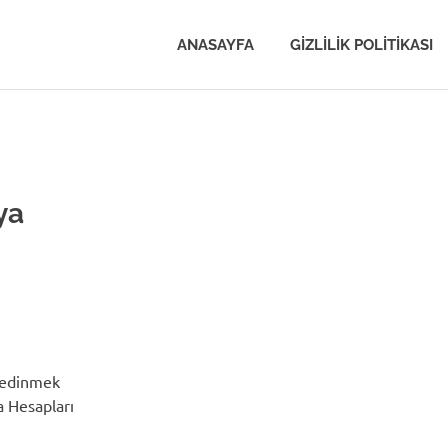
ANASAYFA
GIZLILIK POLITIKASI
ya
 edinmek
a Hesapları