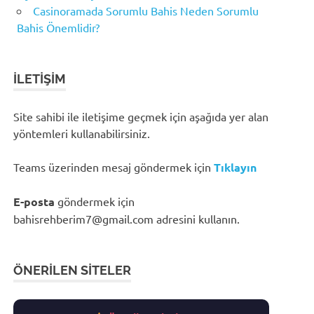
Casinoramada Sorumlu Bahis Neden Sorumlu
Bahis Önemlidir?
İLETIŞIM
Site sahibi ile iletişime geçmek için aşağıda yer alan
yöntemleri kullanabilirsiniz.
Teams üzerinden mesaj göndermek için
Tıklayın
E-posta
göndermek için
bahisrehberim7@gmail.com
adresini kullanın.
ÖNERILEN SITELER