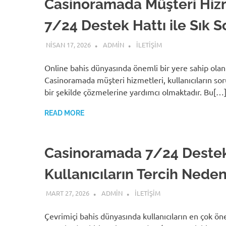
Casinoramada Müşteri Hiz
7/24 Destek Hattı ile Sık S
NISAN 17, 2026
ADMIN
İLETIŞIM
Online bahis dünyasında önemli bir yere sahip olan
Casinoramada müşteri hizmetleri, kullanıcıların soru
bir şekilde çözmelerine yardımcı olmaktadır. Bu[…
READ MORE
Casinoramada 7/24 Deste
Kullanıcıların Tercih Neden
MART 27, 2026
ADMIN
İLETIŞIM
Çevrimiçi bahis dünyasında kullanıcıların en çok ö