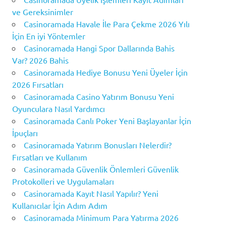
ve Gereksinimler
Casinoramada Havale İle Para Çekme 2026 Yılı
İçin En iyi Yöntemler
Casinoramada Hangi Spor Dallarında Bahis
Var? 2026 Bahis
Casinoramada Hediye Bonusu Yeni Üyeler İçin
2026 Fırsatları
Casinoramada Casino Yatırım Bonusu Yeni
Oyunculara Nasıl Yardımcı
Casinoramada Canlı Poker Yeni Başlayanlar İçin
İpuçları
Casinoramada Yatırım Bonusları Nelerdir?
Fırsatları ve Kullanım
Casinoramada Güvenlik Önlemleri Güvenlik
Protokolleri ve Uygulamaları
Casinoramada Kayıt Nasıl Yapılır? Yeni
Kullanıcılar İçin Adım Adım
Casinoramada Minimum Para Yatırma 2026