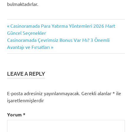
bulmaktadırlar.
Canlı
Previous
Yazı
Casinoramada Para Yatırma Yöntemleri 2026 Mart
TV
Post:
Güncel Seçenekler
İzleme
gezinmesi
Next
Casinoramada Çevrimsiz Bonus Var Mı? 3 Önemli
Casinoramada
Post:
Avantajı ve Fırsatları
Canlı Yayın
Online
Bahis
Yayınları
LEAVE A REPLY
E-posta adresiniz yayınlanmayacak.
Gerekli alanlar
*
ile
işaretlenmişlerdir
Yorum
*