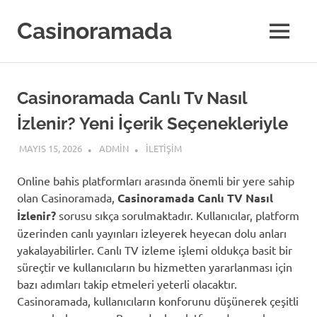
Skip
to
Casinoramada
MENU
content
Casinoramada Canlı Tv Nasıl
İzlenir? Yeni İçerik Seçenekleriyle
MAYIS 15, 2026
ADMIN
İLETIŞIM
Online bahis platformları arasında önemli bir yere sahip
olan Casinoramada,
Casinoramada Canlı TV Nasıl
İzlenir?
sorusu sıkça sorulmaktadır. Kullanıcılar, platform
üzerinden canlı yayınları izleyerek heyecan dolu anları
yakalayabilirler. Canlı TV izleme işlemi oldukça basit bir
süreçtir ve kullanıcıların bu hizmetten yararlanması için
bazı adımları takip etmeleri yeterli olacaktır.
Casinoramada, kullanıcıların konforunu düşünerek çeşitli