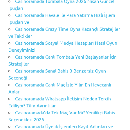
Casinoramada Tombala Oyna 2026 Nisan Güncel
İpuçları
Casinoramada Havale İle Para Yatırma Hızlı İşlem
İpuçları ve
Casinoramada Crazy Time Oyna Kazançlı Stratejiler
ve Taktikler
Casinoramada Sosyal Medya Hesapları Nasıl Oyun
Deneyiminizi
Casinoramada Canlı Tombala Yeni Başlayanlar İçin
Stratejiler
Casinoramada Sanal Bahis 3 Benzersiz Oyun
Seçeneği
Casinoramada Canlı Maç İzle Yılın En Heyecanlı
Anları
Casinoramada Whatsapp İletişim Neden Tercih
Ediliyor? Tüm Ayrıntılar
Casinoramada’da Tek Maç Var Mı? Yenilikçi Bahis
Seçenekleri 2026
Casinoramada Üyelik İşlemleri Kayıt Adımları ve