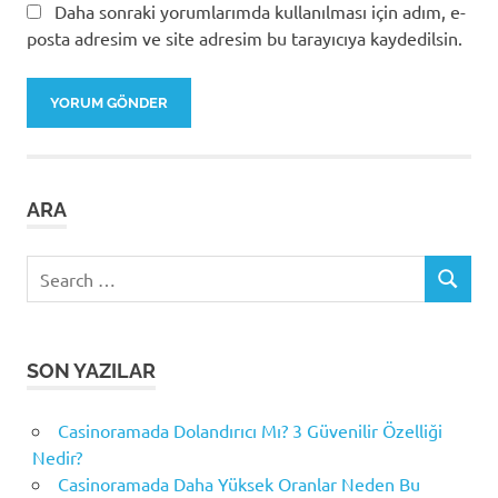
Daha sonraki yorumlarımda kullanılması için adım, e-
posta adresim ve site adresim bu tarayıcıya kaydedilsin.
ARA
Search
SEARCH
for:
SON YAZILAR
Casinoramada Dolandırıcı Mı? 3 Güvenilir Özelliği
Nedir?
Casinoramada Daha Yüksek Oranlar Neden Bu