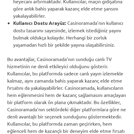
heyecanı artırmaktadır. Kullanıcılar, maçın gidişatına
göre anlık bahis yaparak kazanç elde etme şansını
yakalayabilirler.
Kullanıcı Dostu Arayüz:
Casinoramada’nın kullanıcı
dostu tasarımı sayesinde, izlemek istediğiniz yayını
bulmak oldukça kolaydır. Herhangi bir zorluk
yaşamadan hızlı bir şekilde yayına ulaşabilirsiniz.
Bu avantajlar, Casinoramada’nın sunduğu canlı TV
hizmetinin ne denli etkileyici olduğunu gösterir.
Kullanıcılar, bu platformda sadece canlı yayın izlemekle
kalmaz, aynı zamanda bahis yaparak kazanç elde etme
fırsatını da yakalayabilirler. Casinoramada, kullanıcıların
hem eğlenmesini hem de kazanç sağlamasını amaçlayan
bir platform olarak ön plana çıkmaktadır. Bu özellikler,
Casinoramada’nın sektördeki diğer platformlara göre ne
denli avantajlı bir seçenek sunduğunu göstermektedir.
Kullanıcılar, bu platformda zaman geçirirken, hem
eğlenceli hem de kazançlı bir deneyim elde etme fırsatı