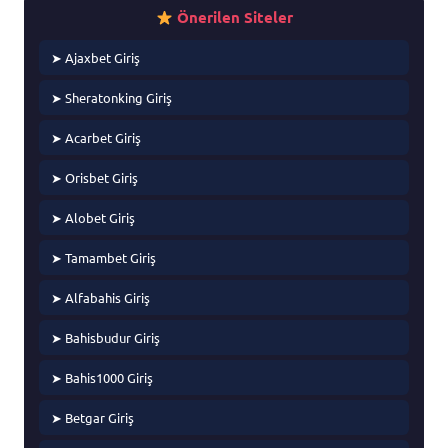
Önerilen Siteler
➤ Ajaxbet Giriş
➤ Sheratonking Giriş
➤ Acarbet Giriş
➤ Orisbet Giriş
➤ Alobet Giriş
➤ Tamambet Giriş
➤ Alfabahis Giriş
➤ Bahisbudur Giriş
➤ Bahis1000 Giriş
➤ Betgar Giriş