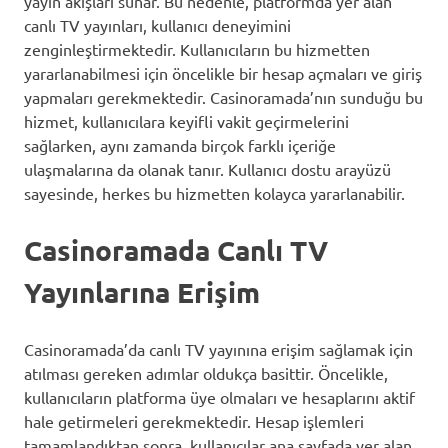
yayın akışları sunar. Bu nedenle, platformda yer alan
canlı TV yayınları, kullanıcı deneyimini
zenginleştirmektedir. Kullanıcıların bu hizmetten
yararlanabilmesi için öncelikle bir hesap açmaları ve giriş
yapmaları gerekmektedir. Casinoramada’nın sunduğu bu
hizmet, kullanıcılara keyifli vakit geçirmelerini
sağlarken, aynı zamanda birçok farklı içeriğe
ulaşmalarına da olanak tanır. Kullanıcı dostu arayüzü
sayesinde, herkes bu hizmetten kolayca yararlanabilir.
Casinoramada Canlı TV
Yayınlarına Erişim
Casinoramada’da canlı TV yayınına erişim sağlamak için
atılması gereken adımlar oldukça basittir. Öncelikle,
kullanıcıların platforma üye olmaları ve hesaplarını aktif
hale getirmeleri gerekmektedir. Hesap işlemleri
tamamlandıktan sonra, kullanıcılar ana sayfada yer alan