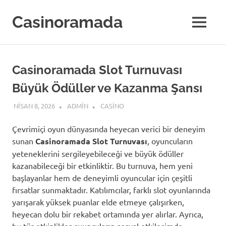
Skip
to
Casinoramada
MENU
content
Casinoramada Slot Turnuvası
Büyük Ödüller ve Kazanma Şansı
NISAN 8, 2026
ADMIN
CASINO
Çevrimiçi oyun dünyasında heyecan verici bir deneyim
sunan
Casinoramada Slot Turnuvası
, oyuncuların
yeteneklerini sergileyebileceği ve büyük ödüller
kazanabileceği bir etkinliktir. Bu turnuva, hem yeni
başlayanlar hem de deneyimli oyuncular için çeşitli
fırsatlar sunmaktadır. Katılımcılar, farklı slot oyunlarında
yarışarak yüksek puanlar elde etmeye çalışırken,
heyecan dolu bir rekabet ortamında yer alırlar. Ayrıca,
bu tür etkinlikler oyuncuların sosyal etkileşimde