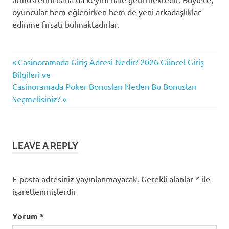
oyuncular hem eğlenirken hem de yeni arkadaşlıklar
edinme fırsatı bulmaktadırlar.
Online
Previous
Yazı
Casinoramada Giriş Adresi Nedir? 2026 Güncel Giriş
Turnuva
Post:
Bilgileri ve
gezinmesi
Rekabetçi
Next
Casinoramada Poker Bonusları Neden Bu Bonusları
Oyun
Post:
Seçmelisiniz?
Slot
Oyunları
LEAVE A REPLY
E-posta adresiniz yayınlanmayacak.
Gerekli alanlar
*
ile
işaretlenmişlerdir
Yorum
*