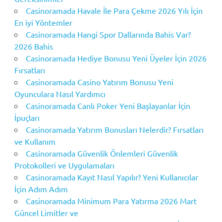
Casinoramada Havale İle Para Çekme 2026 Yılı İçin
En iyi Yöntemler
Casinoramada Hangi Spor Dallarında Bahis Var?
2026 Bahis
Casinoramada Hediye Bonusu Yeni Üyeler İçin 2026
Fırsatları
Casinoramada Casino Yatırım Bonusu Yeni
Oyunculara Nasıl Yardımcı
Casinoramada Canlı Poker Yeni Başlayanlar İçin
İpuçları
Casinoramada Yatırım Bonusları Nelerdir? Fırsatları
ve Kullanım
Casinoramada Güvenlik Önlemleri Güvenlik
Protokolleri ve Uygulamaları
Casinoramada Kayıt Nasıl Yapılır? Yeni Kullanıcılar
İçin Adım Adım
Casinoramada Minimum Para Yatırma 2026 Mart
Güncel Limitler ve