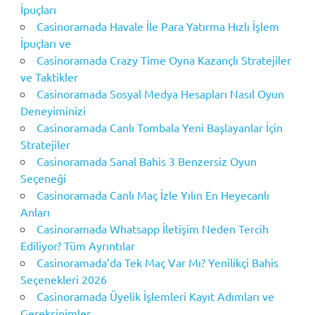
İpuçları
Casinoramada Havale İle Para Yatırma Hızlı İşlem
İpuçları ve
Casinoramada Crazy Time Oyna Kazançlı Stratejiler
ve Taktikler
Casinoramada Sosyal Medya Hesapları Nasıl Oyun
Deneyiminizi
Casinoramada Canlı Tombala Yeni Başlayanlar İçin
Stratejiler
Casinoramada Sanal Bahis 3 Benzersiz Oyun
Seçeneği
Casinoramada Canlı Maç İzle Yılın En Heyecanlı
Anları
Casinoramada Whatsapp İletişim Neden Tercih
Ediliyor? Tüm Ayrıntılar
Casinoramada’da Tek Maç Var Mı? Yenilikçi Bahis
Seçenekleri 2026
Casinoramada Üyelik İşlemleri Kayıt Adımları ve
Gereksinimler