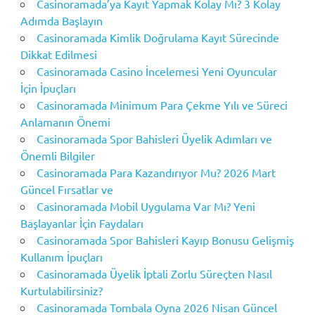
Casinoramada’ya Kayıt Yapmak Kolay Mı? 3 Kolay
Adımda Başlayın
Casinoramada Kimlik Doğrulama Kayıt Sürecinde
Dikkat Edilmesi
Casinoramada Casino İncelemesi Yeni Oyuncular
İçin İpuçları
Casinoramada Minimum Para Çekme Yılı ve Süreci
Anlamanın Önemi
Casinoramada Spor Bahisleri Üyelik Adımları ve
Önemli Bilgiler
Casinoramada Para Kazandırıyor Mu? 2026 Mart
Güncel Fırsatlar ve
Casinoramada Mobil Uygulama Var Mı? Yeni
Başlayanlar İçin Faydaları
Casinoramada Spor Bahisleri Kayıp Bonusu Gelişmiş
Kullanım İpuçları
Casinoramada Üyelik İptali Zorlu Süreçten Nasıl
Kurtulabilirsiniz?
Casinoramada Tombala Oyna 2026 Nisan Güncel