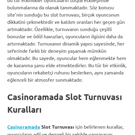
bulunmalarına da olanak tanımaktadır. Söz konusu
site’nin sunduğu bu slot turnuvası, birçok oyuncunun
dikkatini çekmektedir ve katılım oranları her geçen gün
artmaktadır. Özellikle, turnuvanın sunduğu çeşitli
bonuslar ve ödül havuzları, oyuncuların ilgisini daha da
artırmaktadır. Turnuvanın dinamik yapısı sayesinde, her
seferinde farklı bir deneyim yaşamak mümkün
olmaktadır. Bu sayede, oyuncular hem eğlenmekte hem
de kazanma şansı elde etmektedirler. Bu tür bir etkinlik,
oyuncuların rekabetçi ruhunu beslerken, aynı zamanda
eğlenceli bir atmosfer sunmaktadır.
Casinoramada Slot Turnuvası
Kuralları
Casinoramada
Slot Turnuvası
için belirlenen kurallar,
oyuncuların adil ve dengeli bir şekilde yarışmasını