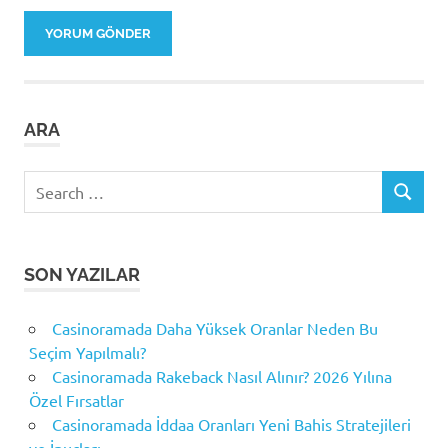
ARA
Search
SEARCH
for:
SON YAZILAR
Casinoramada Daha Yüksek Oranlar Neden Bu
Seçim Yapılmalı?
Casinoramada Rakeback Nasıl Alınır? 2026 Yılına
Özel Fırsatlar
Casinoramada İddaa Oranları Yeni Bahis Stratejileri