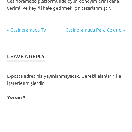
Casinoramada platformunda oyun deneyimlerini daha
verimli ve keyifli hale getirmek için tasarlanmıştır.
Previous
Next
Yazı
Casinoramada Tv
Casinoramada Para Çekme
Post:
Post:
gezinmesi
LEAVE A REPLY
E-posta adresiniz yayınlanmayacak.
Gerekli alanlar
*
ile
işaretlenmişlerdir
Yorum
*