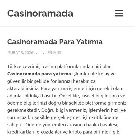
Skip
to
Casinoramada
MENU
content
Casinoramada Para Yatırma
ŞUBAT 5, 2026
FINANS
Türkçe çevrimiçi casino platformlarından biri olan
Casinoramada para yatırma
işlemleri ile kolay ve
güvenilir bir şekilde fonlarınızı hesabınıza
aktarabilirsiniz. Para yatırma işlemleri için gerekli olan
adımlar oldukça basittir. Öncelikle, kişisel bilgilerinizi ve
ödeme bilgilerinizi doğru bir şekilde platforma girmeniz
gerekmektedir. Doğru bilgi vermeniz, işlemlerin hızlı ve
sorunsuz bir şekilde gerçekleşmesi için kritik öneme
sahiptir. Ödeme yöntemleri arasında banka havalesi,
kredi kartları, e-cüzdanlar ve kripto para birimleri gibi