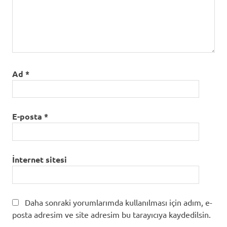
Ad
*
E-posta
*
İnternet sitesi
Daha sonraki yorumlarımda kullanılması için adım, e-
posta adresim ve site adresim bu tarayıcıya kaydedilsin.