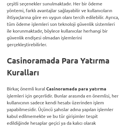
çeşitli seçenekler sunulmaktadır. Her bir ödeme
yöntemi, farklı avantajlar sağlayabilir ve kullanıcıların
ihtiyaçlarına göre en uygun olanı tercih edilebilir. Ayrıca,
tüm ödeme işlemleri son teknoloji güvenlik sistemleri
ile korunmaktadır, böylece kullanıcılar herhangi bir
güvenlik endişesi olmadan işlemlerini
gerçekleştirebilirler.
Casinoramada Para Yatırma
Kuralları
Birkaç önemli kural
Casinoramada para yatırma
işlemleri için geçerlidir. Bunlar arasında en önemlisi, her
kullanıcının sadece kendi hesabı üzerinden işlem
yapabilmesidir. Üçüncü şahıslar adına yapılan işlemler
kabul edilmemekte ve bu tür girişimler tespit
edildiğinde hesaplar geçici ya da kalıcı olarak