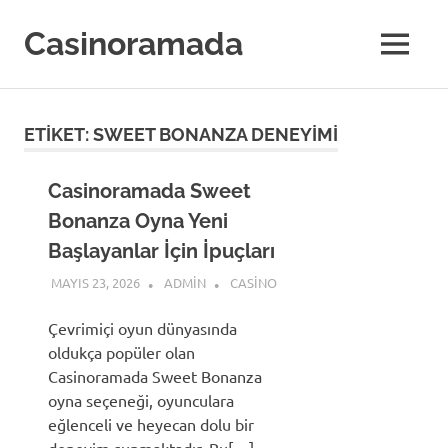
Skip
to
Casinoramada
MENU
content
ETIKET:
SWEET BONANZA DENEYIMI
Casinoramada Sweet
Bonanza Oyna Yeni
Başlayanlar İçin İpuçları
MAYIS 23, 2026
ADMIN
CASINO
Çevrimiçi oyun dünyasında
oldukça popüler olan
Casinoramada Sweet Bonanza
oyna seçeneği, oyunculara
eğlenceli ve heyecan dolu bir
deneyim sunmaktadır. Bu[…]