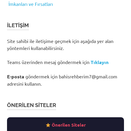
İmkanları ve Fırsatları
İLETIŞIM
Site sahibi ile iletişime geçmek için aşağıda yer alan
yöntemleri kullanabilirsiniz.
Teams üzerinden mesaj göndermek için
Tıklayın
E-posta
göndermek için
bahisrehberim7@gmail.com
adresini kullanın.
ÖNERILEN SITELER
Önerilen Siteler