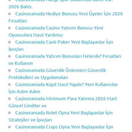
2026 Bahis
Casinoramada Hediye Bonusu Yeni Üyeler İçin 2026
Fırsatları
Casinoramada Casino Yatırım Bonusu Yeni
Oyunculara Nasıl Yardımcı
Casinoramada Canlı Poker Yeni Başlayanlar İçin
İpuçları
Casinoramada Yatırım Bonusları Nelerdir? Fırsatları
ve Kullanım
Casinoramada Güvenlik Önlemleri Güvenlik
Protokolleri ve Uygulamaları
Casinoramada Kayıt Nasıl Yapılır? Yeni Kullanıcılar
İçin Adım Adım
Casinoramada Minimum Para Yatırma 2026 Mart
Güncel Limitler ve
Casinoramada Rulet Oyna Yeni Başlayanlar İçin
Stratejiler ve İpuçları
Casinoramada Craps Oyna Yeni Başlayanlar İçin