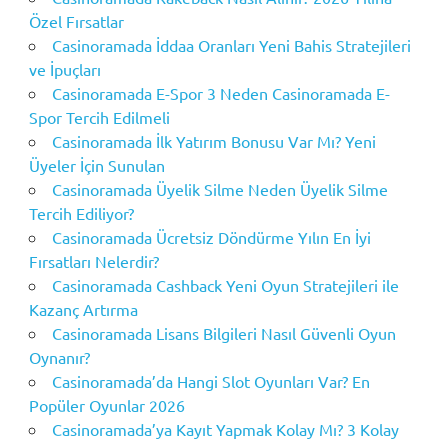
Özel Fırsatlar
Casinoramada İddaa Oranları Yeni Bahis Stratejileri
ve İpuçları
Casinoramada E-Spor 3 Neden Casinoramada E-
Spor Tercih Edilmeli
Casinoramada İlk Yatırım Bonusu Var Mı? Yeni
Üyeler İçin Sunulan
Casinoramada Üyelik Silme Neden Üyelik Silme
Tercih Ediliyor?
Casinoramada Ücretsiz Döndürme Yılın En İyi
Fırsatları Nelerdir?
Casinoramada Cashback Yeni Oyun Stratejileri ile
Kazanç Artırma
Casinoramada Lisans Bilgileri Nasıl Güvenli Oyun
Oynanır?
Casinoramada’da Hangi Slot Oyunları Var? En
Popüler Oyunlar 2026
Casinoramada’ya Kayıt Yapmak Kolay Mı? 3 Kolay