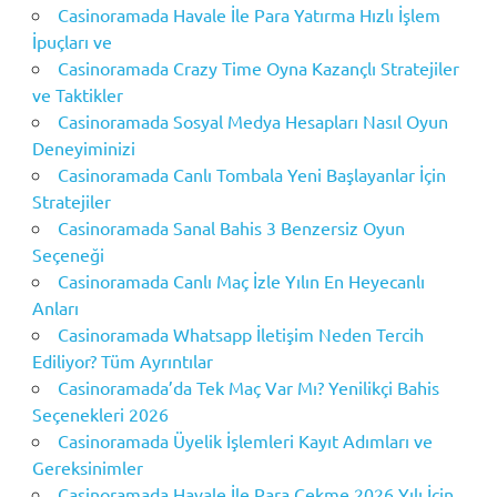
Casinoramada Havale İle Para Yatırma Hızlı İşlem
İpuçları ve
Casinoramada Crazy Time Oyna Kazançlı Stratejiler
ve Taktikler
Casinoramada Sosyal Medya Hesapları Nasıl Oyun
Deneyiminizi
Casinoramada Canlı Tombala Yeni Başlayanlar İçin
Stratejiler
Casinoramada Sanal Bahis 3 Benzersiz Oyun
Seçeneği
Casinoramada Canlı Maç İzle Yılın En Heyecanlı
Anları
Casinoramada Whatsapp İletişim Neden Tercih
Ediliyor? Tüm Ayrıntılar
Casinoramada’da Tek Maç Var Mı? Yenilikçi Bahis
Seçenekleri 2026
Casinoramada Üyelik İşlemleri Kayıt Adımları ve
Gereksinimler
Casinoramada Havale İle Para Çekme 2026 Yılı İçin