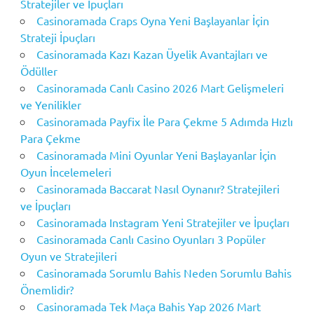
Stratejiler ve İpuçları
Casinoramada Craps Oyna Yeni Başlayanlar İçin
Strateji İpuçları
Casinoramada Kazı Kazan Üyelik Avantajları ve
Ödüller
Casinoramada Canlı Casino 2026 Mart Gelişmeleri
ve Yenilikler
Casinoramada Payfix İle Para Çekme 5 Adımda Hızlı
Para Çekme
Casinoramada Mini Oyunlar Yeni Başlayanlar İçin
Oyun İncelemeleri
Casinoramada Baccarat Nasıl Oynanır? Stratejileri
ve İpuçları
Casinoramada Instagram Yeni Stratejiler ve İpuçları
Casinoramada Canlı Casino Oyunları 3 Popüler
Oyun ve Stratejileri
Casinoramada Sorumlu Bahis Neden Sorumlu Bahis
Önemlidir?
Casinoramada Tek Maça Bahis Yap 2026 Mart