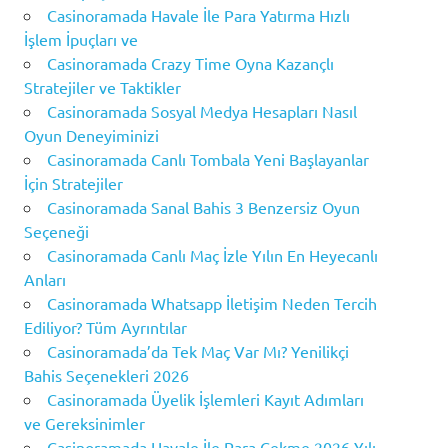
Casinoramada Havale İle Para Yatırma Hızlı
İşlem İpuçları ve
Casinoramada Crazy Time Oyna Kazançlı
Stratejiler ve Taktikler
Casinoramada Sosyal Medya Hesapları Nasıl
Oyun Deneyiminizi
Casinoramada Canlı Tombala Yeni Başlayanlar
İçin Stratejiler
Casinoramada Sanal Bahis 3 Benzersiz Oyun
Seçeneği
Casinoramada Canlı Maç İzle Yılın En Heyecanlı
Anları
Casinoramada Whatsapp İletişim Neden Tercih
Ediliyor? Tüm Ayrıntılar
Casinoramada’da Tek Maç Var Mı? Yenilikçi
Bahis Seçenekleri 2026
Casinoramada Üyelik İşlemleri Kayıt Adımları
ve Gereksinimler
Casinoramada Havale İle Para Çekme 2026 Yılı