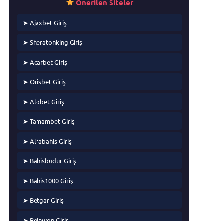
Önerilen Siteler
➤ Ajaxbet Giriş
➤ Sheratonking Giriş
➤ Acarbet Giriş
➤ Orisbet Giriş
➤ Alobet Giriş
➤ Tamambet Giriş
➤ Alfabahis Giriş
➤ Bahisbudur Giriş
➤ Bahis1000 Giriş
➤ Betgar Giriş
➤ Beinwon Giriş