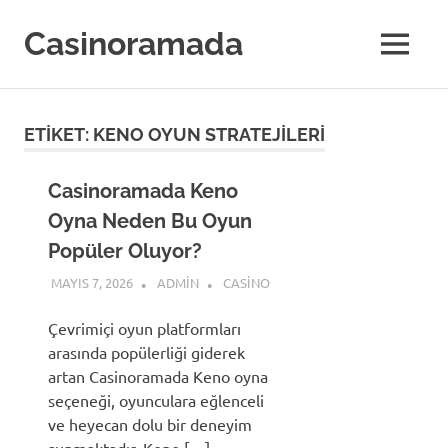
Skip
to
Casinoramada
MENU
content
ETIKET:
KENO OYUN STRATEJILERI
Casinoramada Keno
Oyna Neden Bu Oyun
Popüler Oluyor?
MAYIS 7, 2026
ADMIN
CASINO
Çevrimiçi oyun platformları
arasında popülerliği giderek
artan Casinoramada Keno oyna
seçeneği, oyunculara eğlenceli
ve heyecan dolu bir deneyim
sunmaktadır. Keno,[…]