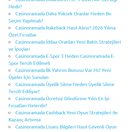
Nedir?
Casinoramada Daha Yüksek Oranlar Neden Bu
Seçim Yapılmalı?
Casinoramada Rakeback Nasıl Alınır? 2026 Yılına
Özel Fırsatlar
Casinoramada İddaa Oranları Yeni Bahis Stratejileri
ve İpuçları
Casinoramada E-Spor 3 Neden Casinoramada E-
Spor Tercih Edilmeli
Casinoramada İlk Yatırım Bonusu Var Mı? Yeni
Üyeler İçin Sunulan
Casinoramada Üyelik Silme Neden Üyelik Silme
Tercih Ediliyor?
Casinoramada Ücretsiz Döndürme Yılın En İyi
Fırsatları Nelerdir?
Casinoramada Cashback Yeni Oyun Stratejileri ile
Kazanç Artırma
Casinoramada Lisans Bilgileri Nasıl Güvenli Oyun