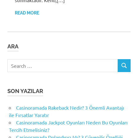
READ MORE
ARA
Search
SEARCH
for:
SON YAZILAR
Casinoramada Rakeback Nedir? 3 Önemli Avantajı
ile Fırsatlar Yaratır
Casinoramada Jackpot Oyunları Neden Bu Oyunları
Tercih Etmelisiniz?
Casinoramada Dolandırıcı Mı? 3 Güvenilir Özelliği