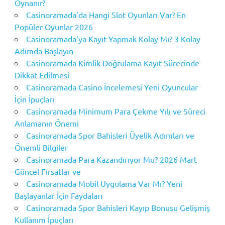
Oynanır?
Casinoramada’da Hangi Slot Oyunları Var? En
Popüler Oyunlar 2026
Casinoramada’ya Kayıt Yapmak Kolay Mı? 3 Kolay
Adımda Başlayın
Casinoramada Kimlik Doğrulama Kayıt Sürecinde
Dikkat Edilmesi
Casinoramada Casino İncelemesi Yeni Oyuncular
İçin İpuçları
Casinoramada Minimum Para Çekme Yılı ve Süreci
Anlamanın Önemi
Casinoramada Spor Bahisleri Üyelik Adımları ve
Önemli Bilgiler
Casinoramada Para Kazandırıyor Mu? 2026 Mart
Güncel Fırsatlar ve
Casinoramada Mobil Uygulama Var Mı? Yeni
Başlayanlar İçin Faydaları
Casinoramada Spor Bahisleri Kayıp Bonusu Gelişmiş
Kullanım İpuçları