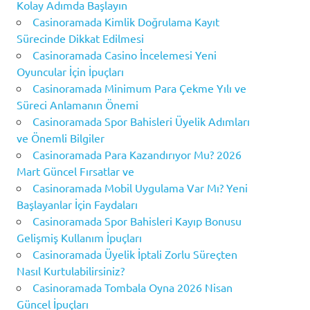
Kolay Adımda Başlayın
Casinoramada Kimlik Doğrulama Kayıt
Sürecinde Dikkat Edilmesi
Casinoramada Casino İncelemesi Yeni
Oyuncular İçin İpuçları
Casinoramada Minimum Para Çekme Yılı ve
Süreci Anlamanın Önemi
Casinoramada Spor Bahisleri Üyelik Adımları
ve Önemli Bilgiler
Casinoramada Para Kazandırıyor Mu? 2026
Mart Güncel Fırsatlar ve
Casinoramada Mobil Uygulama Var Mı? Yeni
Başlayanlar İçin Faydaları
Casinoramada Spor Bahisleri Kayıp Bonusu
Gelişmiş Kullanım İpuçları
Casinoramada Üyelik İptali Zorlu Süreçten
Nasıl Kurtulabilirsiniz?
Casinoramada Tombala Oyna 2026 Nisan
Güncel İpuçları