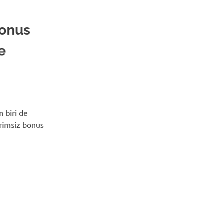
Bonus
e
 biri de
rimsiz bonus