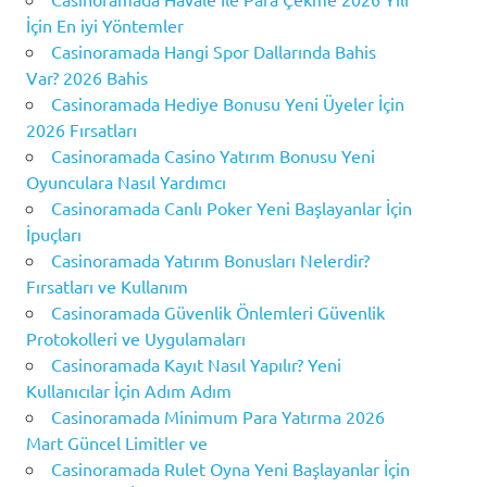
İçin En iyi Yöntemler
Casinoramada Hangi Spor Dallarında Bahis
Var? 2026 Bahis
Casinoramada Hediye Bonusu Yeni Üyeler İçin
2026 Fırsatları
Casinoramada Casino Yatırım Bonusu Yeni
Oyunculara Nasıl Yardımcı
Casinoramada Canlı Poker Yeni Başlayanlar İçin
İpuçları
Casinoramada Yatırım Bonusları Nelerdir?
Fırsatları ve Kullanım
Casinoramada Güvenlik Önlemleri Güvenlik
Protokolleri ve Uygulamaları
Casinoramada Kayıt Nasıl Yapılır? Yeni
Kullanıcılar İçin Adım Adım
Casinoramada Minimum Para Yatırma 2026
Mart Güncel Limitler ve
Casinoramada Rulet Oyna Yeni Başlayanlar İçin