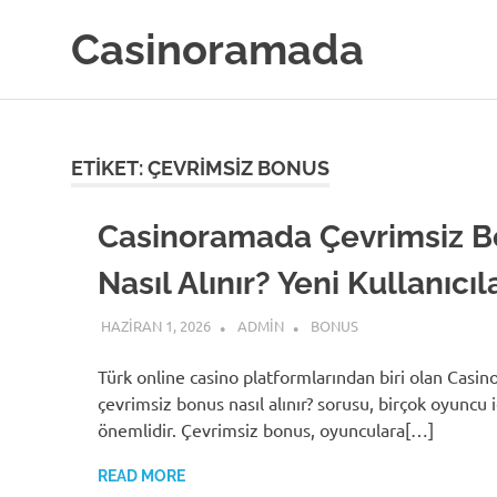
Skip
Casinoramada
to
content
ETIKET:
ÇEVRIMSIZ BONUS
Casinoramada Çevrimsiz 
Nasıl Alınır? Yeni Kullanıcıla
HAZIRAN 1, 2026
ADMIN
BONUS
Türk online casino platformlarından biri olan Casi
çevrimsiz bonus nasıl alınır? sorusu, birçok oyuncu 
önemlidir. Çevrimsiz bonus, oyunculara[…]
READ MORE