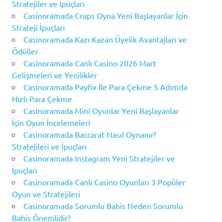
Stratejiler ve İpuçları
Casinoramada Craps Oyna Yeni Başlayanlar İçin
Strateji İpuçları
Casinoramada Kazı Kazan Üyelik Avantajları ve
Ödüller
Casinoramada Canlı Casino 2026 Mart
Gelişmeleri ve Yenilikler
Casinoramada Payfix İle Para Çekme 5 Adımda
Hızlı Para Çekme
Casinoramada Mini Oyunlar Yeni Başlayanlar
İçin Oyun İncelemeleri
Casinoramada Baccarat Nasıl Oynanır?
Stratejileri ve İpuçları
Casinoramada Instagram Yeni Stratejiler ve
İpuçları
Casinoramada Canlı Casino Oyunları 3 Popüler
Oyun ve Stratejileri
Casinoramada Sorumlu Bahis Neden Sorumlu
Bahis Önemlidir?