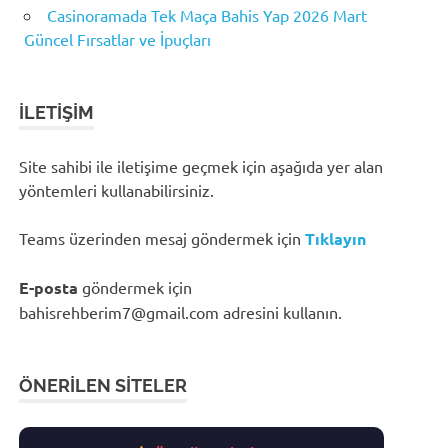
Casinoramada Tek Maça Bahis Yap 2026 Mart
Güncel Fırsatlar ve İpuçları
İLETIŞIM
Site sahibi ile iletişime geçmek için aşağıda yer alan
yöntemleri kullanabilirsiniz.
Teams üzerinden mesaj göndermek için
Tıklayın
E-posta
göndermek için
bahisrehberim7@gmail.com
adresini kullanın.
ÖNERILEN SITELER