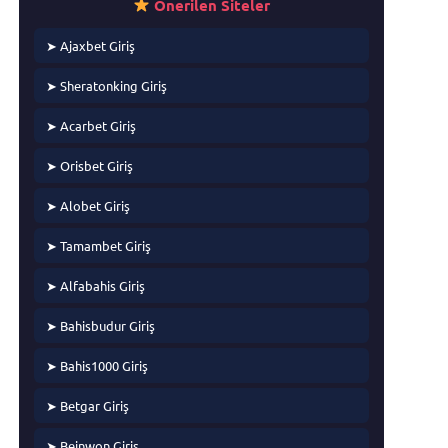
Önerilen Siteler
➤ Ajaxbet Giriş
➤ Sheratonking Giriş
➤ Acarbet Giriş
➤ Orisbet Giriş
➤ Alobet Giriş
➤ Tamambet Giriş
➤ Alfabahis Giriş
➤ Bahisbudur Giriş
➤ Bahis1000 Giriş
➤ Betgar Giriş
➤ Beinwon Giriş