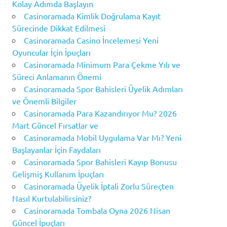
Kolay Adımda Başlayın
Casinoramada Kimlik Doğrulama Kayıt
Sürecinde Dikkat Edilmesi
Casinoramada Casino İncelemesi Yeni
Oyuncular İçin İpuçları
Casinoramada Minimum Para Çekme Yılı ve
Süreci Anlamanın Önemi
Casinoramada Spor Bahisleri Üyelik Adımları
ve Önemli Bilgiler
Casinoramada Para Kazandırıyor Mu? 2026
Mart Güncel Fırsatlar ve
Casinoramada Mobil Uygulama Var Mı? Yeni
Başlayanlar İçin Faydaları
Casinoramada Spor Bahisleri Kayıp Bonusu
Gelişmiş Kullanım İpuçları
Casinoramada Üyelik İptali Zorlu Süreçten
Nasıl Kurtulabilirsiniz?
Casinoramada Tombala Oyna 2026 Nisan
Güncel İpuçları