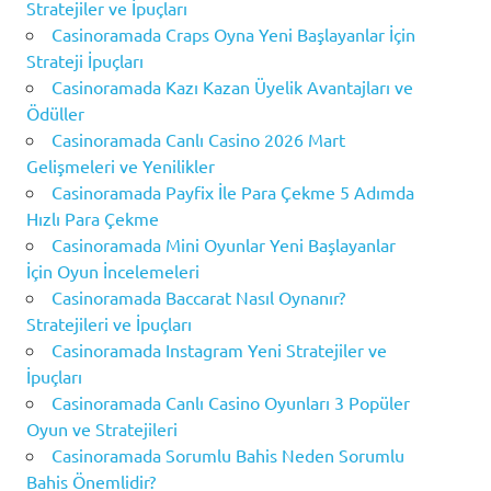
Stratejiler ve İpuçları
Casinoramada Craps Oyna Yeni Başlayanlar İçin
Strateji İpuçları
Casinoramada Kazı Kazan Üyelik Avantajları ve
Ödüller
Casinoramada Canlı Casino 2026 Mart
Gelişmeleri ve Yenilikler
Casinoramada Payfix İle Para Çekme 5 Adımda
Hızlı Para Çekme
Casinoramada Mini Oyunlar Yeni Başlayanlar
İçin Oyun İncelemeleri
Casinoramada Baccarat Nasıl Oynanır?
Stratejileri ve İpuçları
Casinoramada Instagram Yeni Stratejiler ve
İpuçları
Casinoramada Canlı Casino Oyunları 3 Popüler
Oyun ve Stratejileri
Casinoramada Sorumlu Bahis Neden Sorumlu
Bahis Önemlidir?