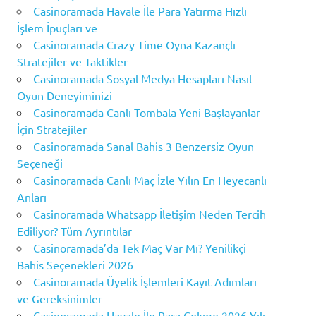
Casinoramada Havale İle Para Yatırma Hızlı
İşlem İpuçları ve
Casinoramada Crazy Time Oyna Kazançlı
Stratejiler ve Taktikler
Casinoramada Sosyal Medya Hesapları Nasıl
Oyun Deneyiminizi
Casinoramada Canlı Tombala Yeni Başlayanlar
İçin Stratejiler
Casinoramada Sanal Bahis 3 Benzersiz Oyun
Seçeneği
Casinoramada Canlı Maç İzle Yılın En Heyecanlı
Anları
Casinoramada Whatsapp İletişim Neden Tercih
Ediliyor? Tüm Ayrıntılar
Casinoramada’da Tek Maç Var Mı? Yenilikçi
Bahis Seçenekleri 2026
Casinoramada Üyelik İşlemleri Kayıt Adımları
ve Gereksinimler
Casinoramada Havale İle Para Çekme 2026 Yılı