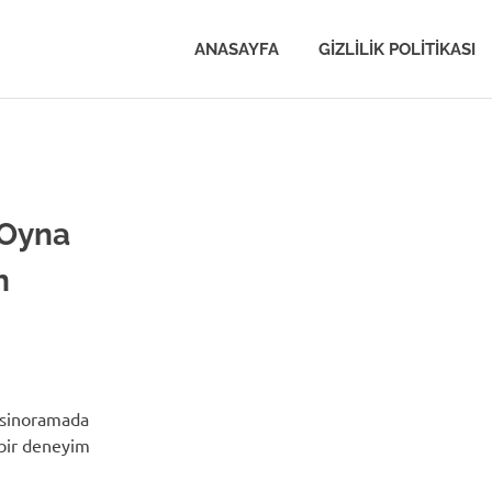
ANASAYFA
GIZLILIK POLITIKASI
 Oyna
n
Casinoramada
 bir deneyim